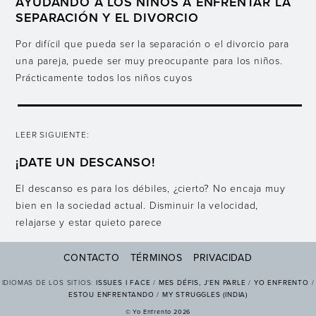
AYUDANDO A LOS NIÑOS A ENFRENTAR LA
SEPARACIÓN Y EL DIVORCIO
Por difícil que pueda ser la separación o el divorcio para
una pareja, puede ser muy preocupante para los niños.
Prácticamente todos los niños cuyos
LEER SIGUIENTE:
¡DATE UN DESCANSO!
El descanso es para los débiles, ¿cierto? No encaja muy
bien en la sociedad actual. Disminuir la velocidad,
relajarse y estar quieto parece
CONTACTO
TÉRMINOS
PRIVACIDAD
IDIOMAS DE LOS SITIOS:
ISSUES I FACE
/
MES DÉFIS, J'EN PARLE
/
YO ENFRENTO
/
ESTOU ENFRENTANDO
/
MY STRUGGLES (INDIA)
© Yo Enfrento 2026